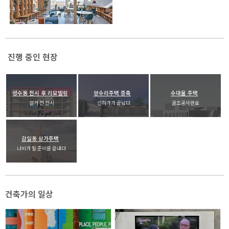
진행 중인 현장
성수동 전시 후 리모델링
양수리주택 증축
수대울 주택
철거 전 전시
인허가가 끝났다
골조공사완료
감일동 상가주택
나비가 될 준비를 끝내다
건축가의 일상