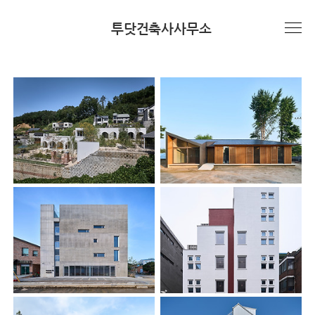
본문 바로가기
투닷건축사사무소