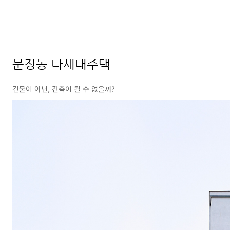
건축작업>집
문정동 다세대주택
건물이 아닌, 건축이 될 수 없을까?