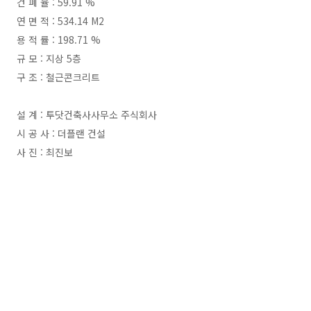
건 폐 율 : 59.91 %
연 면 적 : 534.14 M2
용 적 률 : 198.71 %
규 모 : 지상 5층
구 조 : 철근콘크리트
설 계 : 투닷건축사사무소 주식회사
시 공 사 : 더플랜 건설
사 진 : 최진보