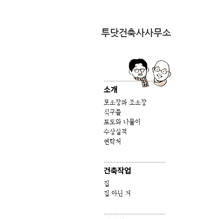
본문 바로가기
투닷건축사사무소
..........................................
소개
모소장과 조소장
식구들
포도와 나물이
수상실적
연락처
..........................................
건축작업
집
집 아닌 거
..........................................