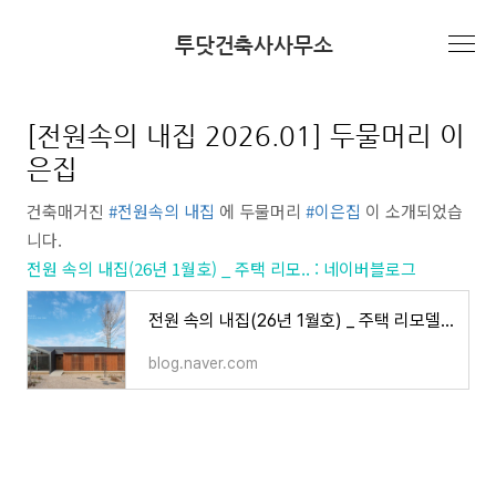
본문 바로가기
투닷건축사사무소
미디어/월간지
[전원속의 내집 2026.01] 두물머리 이
은집
건축매거진
#전원속의 내집
에 두물머리
#이은집
이
소개되었습
니다.
전원 속의 내집(26년 1월호) _ 주택 리모.. : 네이버블로그
전원 속의 내집(26년 1월호) _ 주택 리모델링 '이은집'
blog.naver.com