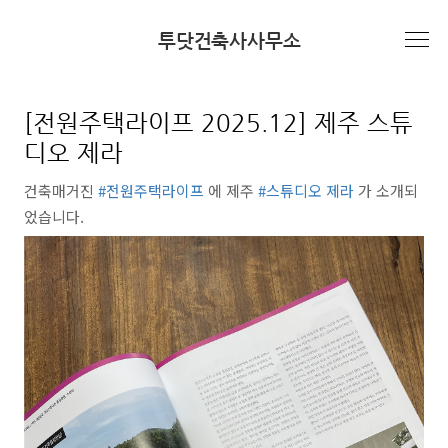
본문 바로가기
투닷건축사사무소
미디어/월간지
[전원주택라이프 2025.12] 제주 스튜
디오 제라
건축매거진
#전원주택라이프
에 제주
#스튜디오 제라
가
소개되
었습니다.