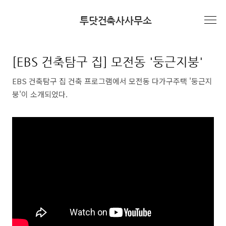
본문 바로가기
투닷건축사사무소
미디어/방송
[EBS 건축탐구 집] 모전동 '둥근지붕'
EBS 건축탐구 집 건축 프로그램에서 모전동 다가구주택 '둥근지
붕'이 소개되었다.