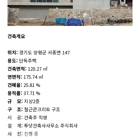
건
축개요
위치:
경기도 양평군 서종면 147
용도:
단독주택
건축면적:
120.27
㎡
연면적:
175.74
㎡
건폐율:
25.81 %
용적률:
37.71 %
규 모:
지상2층
구 조:
철근콘크리트 구조
시 공:
건축주 직영
설 계:
투닷건축사사무소 주식회사
사 진
:
진행 중