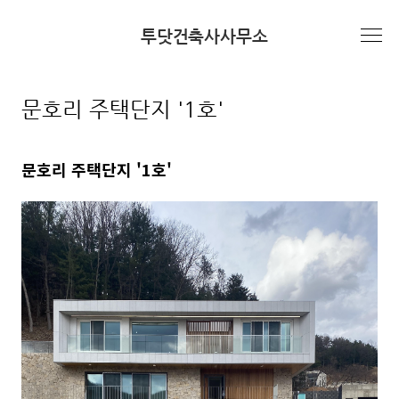
본문 바로가기
투닷건축사사무소
건축작업>집
문호리 주택단지 '1호'
문호리 주택단지 '1호'